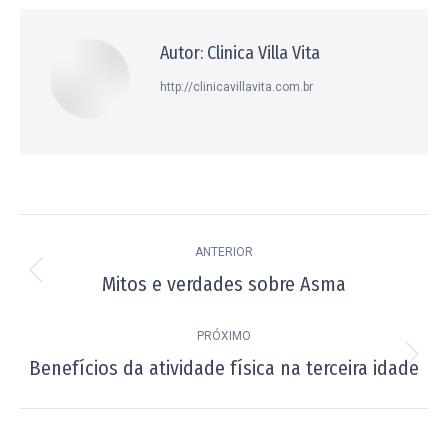
Facebook
X
Pinterest
WhatsApp
LinkedIn
Autor:
Clinica Villa Vita
http://clinicavillavita.com.br
Navegação
ANTERIOR
de
Mitos e verdades sobre Asma
Post
post:
anterior:
PRÓXIMO
Benefícios da atividade física na terceira idade
Próximo
post: