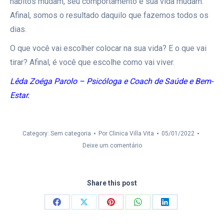
hábitos mudam, seu comportamento e sua vida mudam.
Afinal, somos o resultado daquilo que fazemos todos os
dias.
O que você vai escolher colocar na sua vida? E o que vai
tirar? Afinal, é você que escolhe como vai viver.
Lêda Zoéga Parolo – Psicóloga e Coach de Saúde e Bem-
Estar.
Category: Sem categoria
Por
Clinica Villa Vita
05/01/2022
Deixe um comentário
Share this post
Compartilhar
Compartilhar
Compartilhar
Compartilhar
Compartilhar
isto
isto
isto
isto
isto