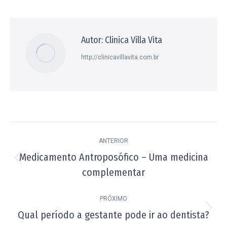
Facebook
X
Pinterest
WhatsApp
LinkedIn
Autor:
Clinica Villa Vita
http://clinicavillavita.com.br
Navegação
ANTERIOR
de
Medicamento Antroposófico – Uma medicina
Post
post:
complementar
anterior:
PRÓXIMO
Qual período a gestante pode ir ao dentista?
Próximo