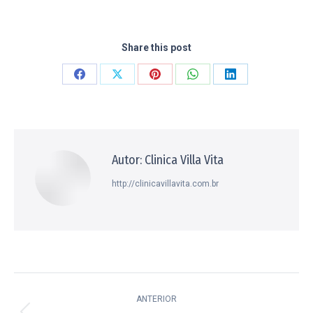
Share this post
Compartilhar
Compartilhar
Compartilhar
Compartilhar
Compartilhar
isto
isto
isto
isto
isto
Facebook
X
Pinterest
WhatsApp
LinkedIn
Autor:
Clinica Villa Vita
http://clinicavillavita.com.br
Navegação
ANTERIOR