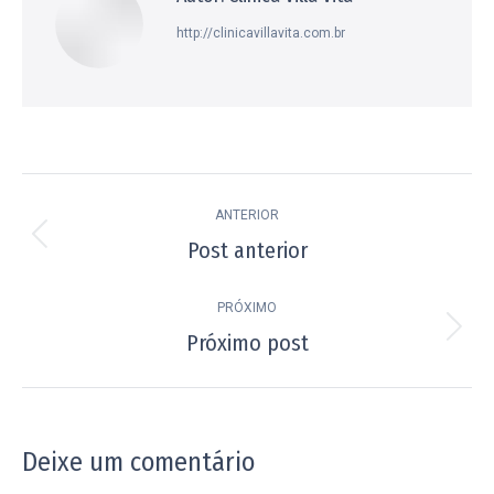
http://clinicavillavita.com.br
Navegação
ANTERIOR
de
Post anterior
Post
post:
anterior:
PRÓXIMO
Próximo post
Próximo
post:
Deixe um comentário