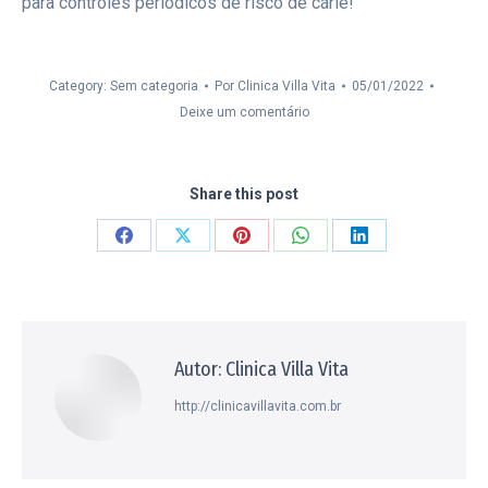
para controles periódicos de risco de cárie!
Category: Sem categoria
Por
Clinica Villa Vita
05/01/2022
Deixe um comentário
Share this post
Compartilhar
Compartilhar
Compartilhar
Compartilhar
Compartilhar
isto
isto
isto
isto
isto
Facebook
X
Pinterest
WhatsApp
LinkedIn
Autor:
Clinica Villa Vita
http://clinicavillavita.com.br