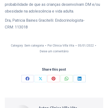
probabilidade de que as crianças desenvolvam DM e/ou
obesidade na adolescência e vida adulta.
Dra, Patricia Baines Gracitelli: Endocrinologista-
CRM: 113018
Category: Sem categoria
Por
Clinica Villa Vita
05/01/2022
Deixe um comentário
Share this post
Compartilhar
Compartilhar
Compartilhar
Compartilhar
Compartilhar
isto
isto
isto
isto
isto
Facebook
X
Pinterest
WhatsApp
LinkedIn