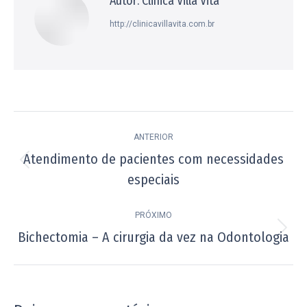
Autor:
Clinica Villa Vita
http://clinicavillavita.com.br
Navegação
ANTERIOR
de
Atendimento de pacientes com necessidades
Post
post:
especiais
anterior:
PRÓXIMO
Bichectomia – A cirurgia da vez na Odontologia
Próximo
post: