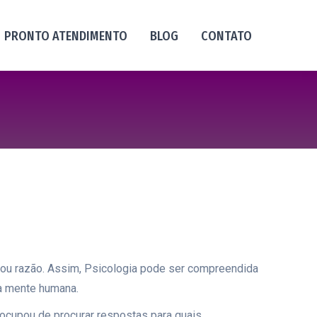
PRONTO ATENDIMENTO
BLOG
CONTATO
o ou razão. Assim, Psicologia pode ser compreendida
 a mente humana.
 ocupou de procurar respostas para quais