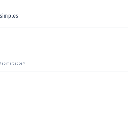
 simples
Próximo
post:
estão marcados
*