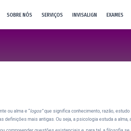
SOBRE NÓS
SERVIÇOS
INVISALIGN
EXAMES
nte ou alma e “
logos”
que significa conhecimento, razão, estud
 definições mais antigas. Ou seja, a psicologia estuda a alma,
u compreender questões existenciais e, para tal, a filosofia se