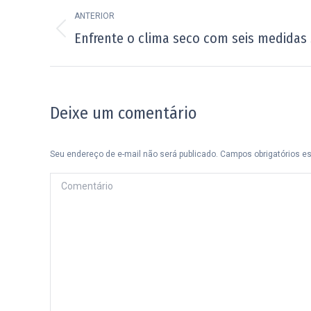
Navegação
ANTERIOR
de
Post
Enfrente o clima seco com seis medidas
post:
anterior:
Deixe um comentário
Seu endereço de e-mail não será publicado. Campos obrigatórios 
Comentário