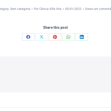
tegory: Sem categoria
Por
Clinica Villa Vita
05/01/2022
Deixe um comentá
Share this post
Compartilhar
Compartilhar
Compartilhar
Compartilhar
Compartilhar
isto
isto
isto
isto
isto
Facebook
X
Pinterest
WhatsApp
LinkedIn