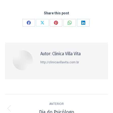
Share this post
Compartilhar
Compartilhar
Compartilhar
Compartilhar
Compartilhar
isto
isto
isto
isto
isto
Facebook
X
Pinterest
WhatsApp
LinkedIn
Autor:
Clinica Villa Vita
http://clinicavillavita.com.br
Navegação
ANTERIOR
de
Dia do Psicólogo
Post