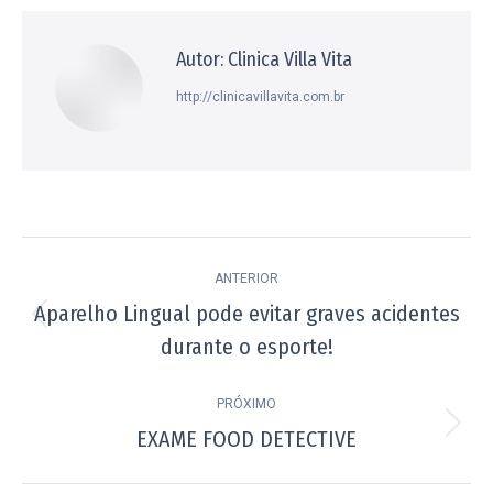
Facebook
X
Pinterest
WhatsApp
LinkedIn
Autor:
Clinica Villa Vita
http://clinicavillavita.com.br
Navegação
ANTERIOR
de
Aparelho Lingual pode evitar graves acidentes
Post
post:
durante o esporte!
anterior:
PRÓXIMO
EXAME FOOD DETECTIVE
Próximo
post: