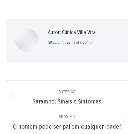
isto
isto
isto
isto
isto
Facebook
X
Pinterest
WhatsApp
LinkedIn
Autor:
Clinica Villa Vita
http://clinicavillavita.com.br
Navegação
ANTERIOR
de
Sarampo: Sinais e Sintomas
Post
post:
anterior:
PRÓXIMO
O homem pode ser pai em qualquer idade?
Próximo