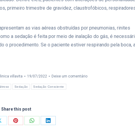
s, primeiro trimestre de gravidez, claustrofóbicos, respiradore
apresentam as vias aéreas obstruídas por pneumonias, rinites
. Como a sedação é feita por meio de inalação do gás, é necessár
o o procedimento. Se o paciente estiver respirando pela boca, 
linica villavita
19/07/2022
Deixe um comentário
itroso
Sedação
Sedação Consciente
Share this post
ilhar
Compartilhar
Compartilhar
Compartilhar
Compartilhar
isto
isto
isto
isto