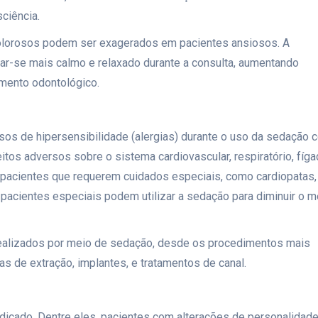
ciência.
 dolorosos podem ser exagerados em pacientes ansiosos. A
rnar-se mais calmo e relaxado durante a consulta, aumentando
mento odontológico.
sos de hipersensibilidade (alergias) durante o uso da sedação 
itos adversos sobre o sistema cardiovascular, respiratório, fíga
m pacientes que requerem cuidados especiais, como cardiopatas,
e pacientes especiais podem utilizar a sedação para diminuir o 
alizados por meio de sedação, desde os procedimentos mais
as de extração, implantes, e tratamentos de canal.
dicado. Dentre eles, pacientes com alterações de personalidade