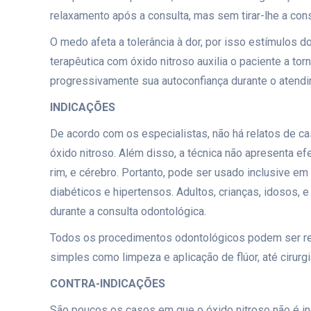
relaxamento após a consulta, mas sem tirar-lhe a cons
O medo afeta a tolerância à dor, por isso estímulos
terapêutica com óxido nitroso auxilia o paciente a to
progressivamente sua autoconfiança durante o atendi
INDICAÇÕES
De acordo com os especialistas, não há relatos de ca
óxido nitroso. Além disso, a técnica não apresenta efe
rim, e cérebro. Portanto, pode ser usado inclusive e
diabéticos e hipertensos. Adultos, crianças, idosos, 
durante a consulta odontológica.
Todos os procedimentos odontológicos podem ser re
simples como limpeza e aplicação de flúor, até cirurgi
CONTRA-INDICAÇÕES
São poucos os casos em que o óxido nitroso não é in