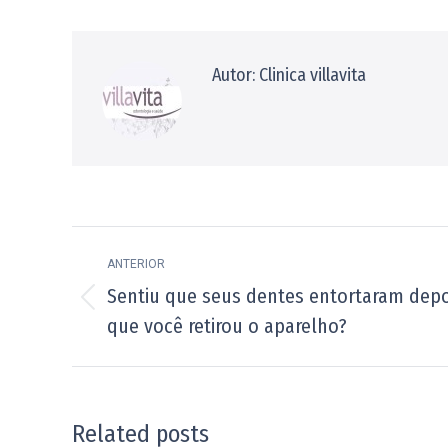
Facebo
Autor:
Clinica villavita
Navegação
ANTERIOR
de
Sentiu que seus dentes entortaram depo
Post
post:
que você retirou o aparelho?
anterior:
Related posts