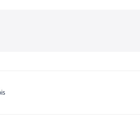
ok
X
Pinterest
WhatsApp
LinkedIn
is