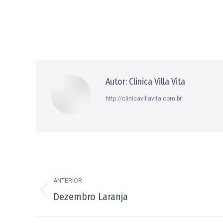
Autor:
Clinica Villa Vita
http://clinicavillavita.com.br
Navegação
ANTERIOR
de
Post
Dezembro Laranja
post:
anterior: