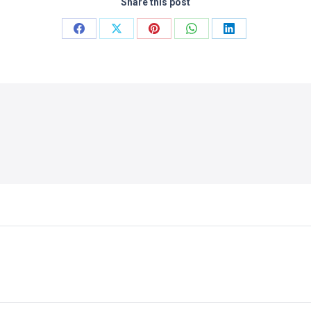
Share this post
Compartilhar
Compartilhar
Compartilhar
Compartilhar
Compartilhar
isto
isto
isto
isto
isto
Facebook
X
Pinterest
WhatsApp
LinkedIn
Próximo
post: