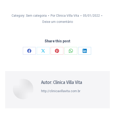
Category: Sem categoria
Por
Clinica Villa Vita
05/01/2022
Deixe um comentário
Share this post
Compartilhar
Compartilhar
Compartilhar
Compartilhar
Compartilhar
isto
isto
isto
isto
isto
Facebook
X
Pinterest
WhatsApp
LinkedIn
Autor:
Clinica Villa Vita
http://clinicavillavita.com.br