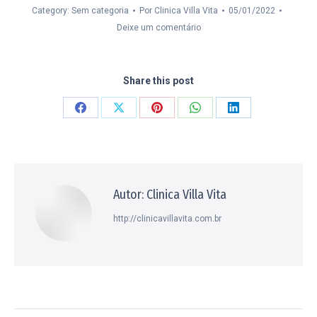
Category: Sem categoria
Por
Clinica Villa Vita
05/01/2022
Deixe um comentário
Share this post
Compartilhar
Compartilhar
Compartilhar
Compartilhar
Compartilhar
isto
isto
isto
isto
isto
Facebook
X
Pinterest
WhatsApp
LinkedIn
Autor:
Clinica Villa Vita
http://clinicavillavita.com.br