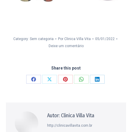
Category: Sem categoria
Por
Clinica Villa Vita
05/01/2022
Deixe um comentário
Share this post
Compartilhar
Compartilhar
Compartilhar
Compartilhar
Compartilhar
isto
isto
isto
isto
isto
Facebook
X
Pinterest
WhatsApp
LinkedIn
Autor:
Clinica Villa Vita
http://clinicavillavita.com.br