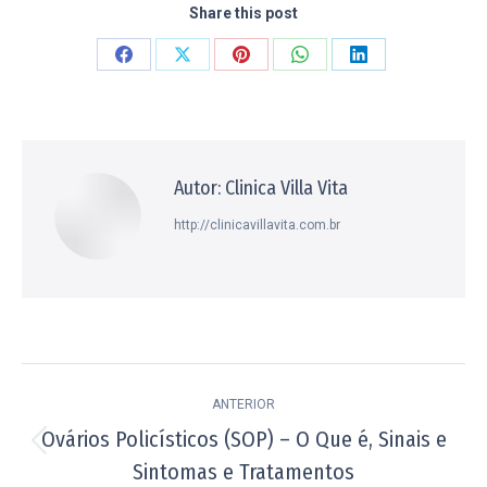
Share this post
Compartilhar
Compartilhar
Compartilhar
Compartilhar
Compartilhar
isto
isto
isto
isto
isto
Facebook
X
Pinterest
WhatsApp
LinkedIn
Autor:
Clinica Villa Vita
http://clinicavillavita.com.br
Navegação
ANTERIOR
de
Ovários Policísticos (SOP) – O Que é, Sinais e
Post
post:
Sintomas e Tratamentos
anterior: