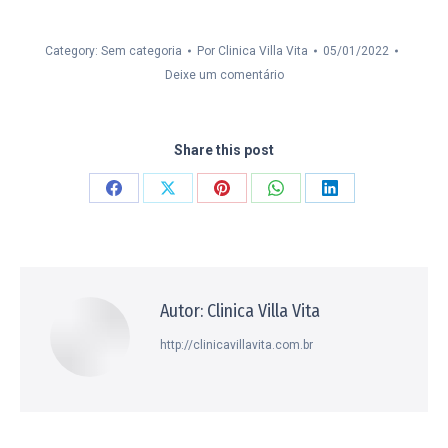
Category: Sem categoria
Por
Clinica Villa Vita
05/01/2022
Deixe um comentário
Share this post
Compartilhar
Compartilhar
Compartilhar
Compartilhar
Compartilhar
isto
isto
isto
isto
isto
Facebook
X
Pinterest
WhatsApp
LinkedIn
Autor:
Clinica Villa Vita
http://clinicavillavita.com.br