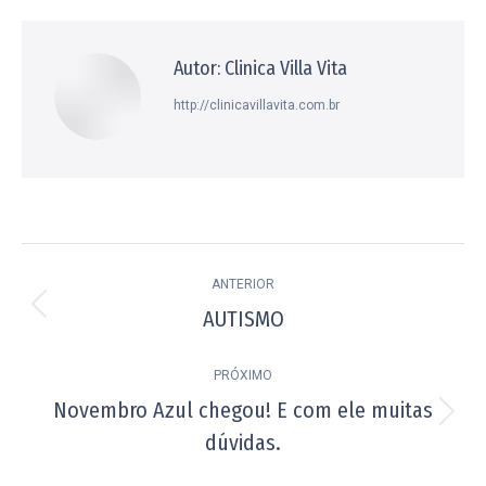
Facebook
X
Pinterest
WhatsApp
LinkedIn
Autor:
Clinica Villa Vita
http://clinicavillavita.com.br
Navegação
ANTERIOR
de
AUTISMO
Post
post:
anterior:
PRÓXIMO
Novembro Azul chegou! E com ele muitas
Próximo
dúvidas.
post: