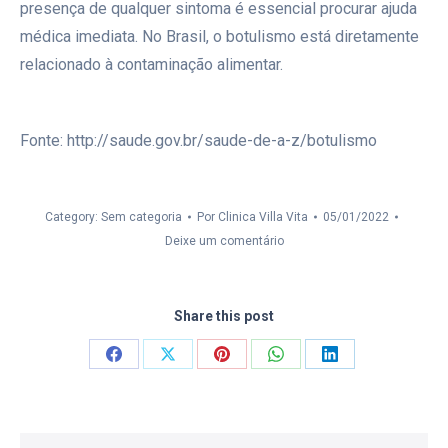
presença de qualquer sintoma é essencial procurar ajuda
médica imediata. No Brasil, o botulismo está diretamente
relacionado à contaminação alimentar.
Fonte: http://saude.gov.br/saude-de-a-z/botulismo
Category: Sem categoria
Por
Clinica Villa Vita
05/01/2022
Deixe um comentário
Share this post
Compartilhar
Compartilhar
Compartilhar
Compartilhar
Compartilhar
isto
isto
isto
isto
isto
Facebook
X
Pinterest
WhatsApp
LinkedIn