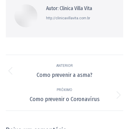
Autor:
Clinica Villa Vita
http://clinicavillavita.com.br
Navegação
ANTERIOR
de
Como prevenir a asma?
Post
post:
anterior:
PRÓXIMO
Como prevenir o Coronavírus
Próximo
post: