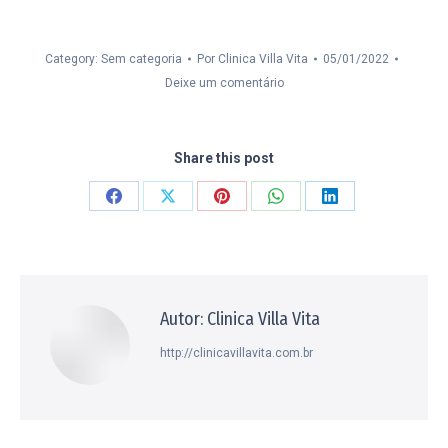
Category: Sem categoria
Por
Clinica Villa Vita
05/01/2022
Deixe um comentário
Share this post
Compartilhar
Compartilhar
Compartilhar
Compartilhar
Compartilhar
isto
isto
isto
isto
isto
Facebook
X
Pinterest
WhatsApp
LinkedIn
Autor:
Clinica Villa Vita
http://clinicavillavita.com.br