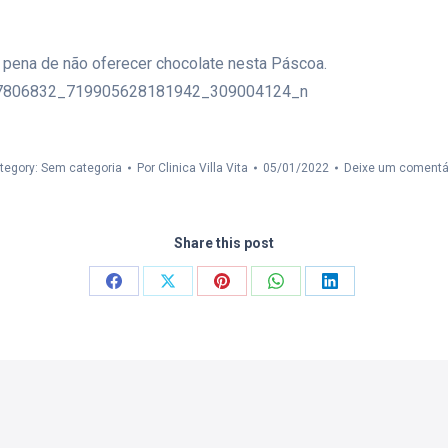
 pena de não oferecer chocolate nesta Páscoa.
tegory: Sem categoria
Por
Clinica Villa Vita
05/01/2022
Deixe um comentá
Share this post
Compartilhar
Compartilhar
Compartilhar
Compartilhar
Compartilhar
isto
isto
isto
isto
isto
Facebook
X
Pinterest
WhatsApp
LinkedIn