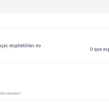
ças respiratórias no
Próximo
O que es
post:
estão marcados
*