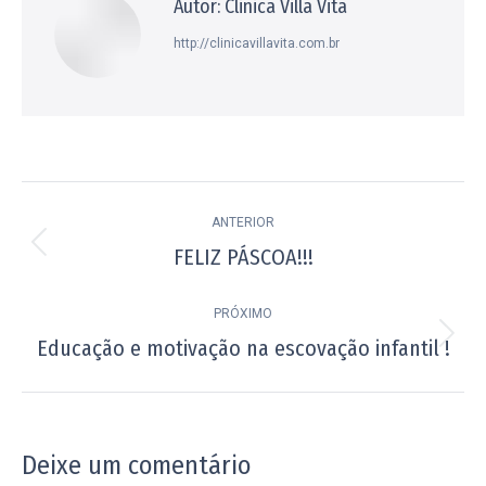
Autor:
Clinica Villa Vita
http://clinicavillavita.com.br
Navegação
ANTERIOR
de
FELIZ PÁSCOA!!!
Post
post:
anterior:
PRÓXIMO
Educação e motivação na escovação infantil !
Próximo
post:
Deixe um comentário