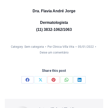
Dra. Flavia André Jorge
Dermatologista
(11) 3832-1062/1063
Category: Sem categoria
Por
Clinica Villa Vita
05/01/2022
Deixe um comentário
Share this post
Compartilhar
Compartilhar
Compartilhar
Compartilhar
Compartilhar
isto
isto
isto
isto
isto
Facebook
X
Pinterest
WhatsApp
LinkedIn