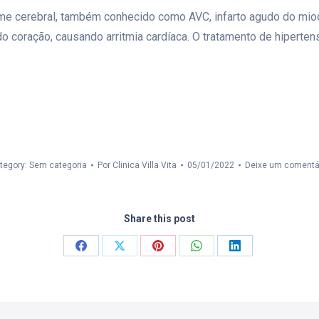
me cerebral, também conhecido como AVC, infarto agudo do miocá
o coração, causando arritmia cardíaca. O tratamento de hiperten
tegory: Sem categoria
Por
Clinica Villa Vita
05/01/2022
Deixe um comentá
Share this post
Compartilhar
Compartilhar
Compartilhar
Compartilhar
Compartilhar
isto
isto
isto
isto
isto
Facebook
X
Pinterest
WhatsApp
LinkedIn