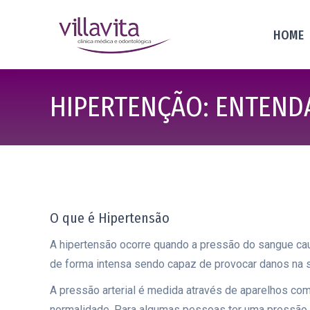
HOME
HIPERTENÇÃO: ENTENDA
O que é Hipertensão
A hipertensão ocorre quando a pressão do sangue cau
de forma intensa sendo capaz de provocar danos na s
A pressão arterial é medida através de aparelhos co
normalidade. Para algumas pessoas ter uma pressão a