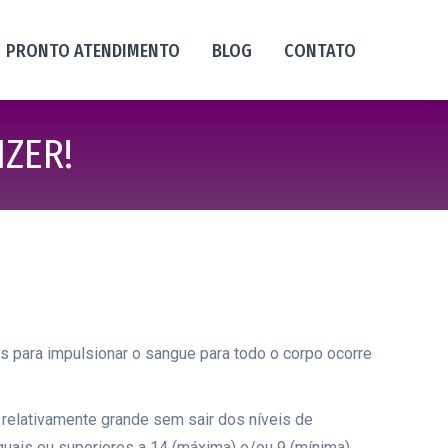
PRONTO ATENDIMENTO
BLOG
CONTATO
ZER!
s para impulsionar o sangue para todo o corpo ocorre
relativamente grande sem sair dos níveis de
guais ou superiores a 14 (máxima) e/ou 9 (mínima)