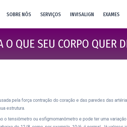
SOBRE NÓS
SERVIÇOS
INVISALIGN
EXAMES
 O QUE SEU CORPO QUER DI
sada pela força contração do coração e das paredes das artéria
ua estrutura.
mo o tensiômetro ou esfigmomanômetro e pode ter uma variação 
baixo de 12/8, como, por exemplo, 10/6, é normal. Já valores i