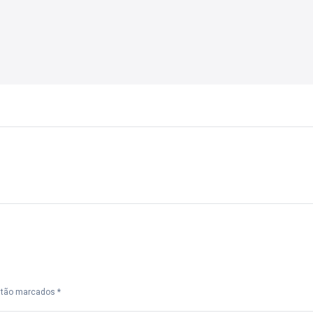
Próximo
post:
estão marcados
*