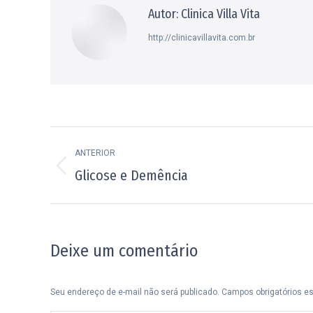
Autor:
Clinica Villa Vita
http://clinicavillavita.com.br
Navegação
ANTERIOR
de
Post
Glicose e Demência
post:
anterior:
Deixe um comentário
Seu endereço de e-mail não será publicado. Campos obrigatórios 