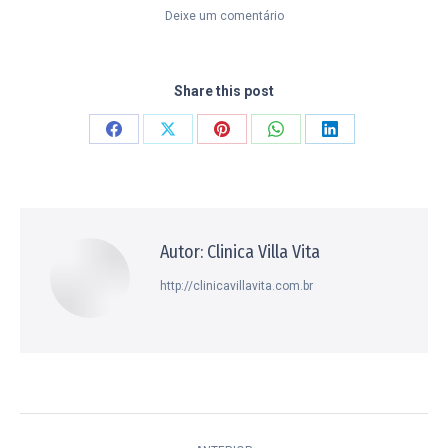
Deixe um comentário
Share this post
Compartilhar
Compartilhar
Compartilhar
Compartilhar
Compartilhar
isto
isto
isto
isto
isto
Facebook
X
Pinterest
WhatsApp
LinkedIn
Autor:
Clinica Villa Vita
http://clinicavillavita.com.br
Navegação