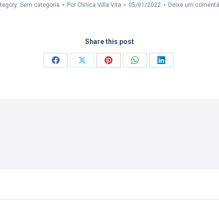
tegory: Sem categoria
Por
Clinica Villa Vita
05/01/2022
Deixe um comentá
Share this post
Compartilhar
Compartilhar
Compartilhar
Compartilhar
Compartilhar
isto
isto
isto
isto
isto
Facebook
X
Pinterest
WhatsApp
LinkedIn