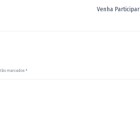
Venha Participar
Próximo
post:
estão marcados
*