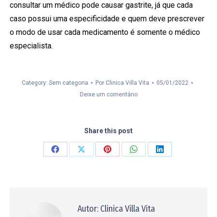
consultar um médico pode causar gastrite, já que cada
caso possui uma especificidade e quem deve prescrever
o modo de usar cada medicamento é somente o médico
especialista.
Category: Sem categoria
Por
Clinica Villa Vita
05/01/2022
Deixe um comentário
Share this post
Compartilhar
Compartilhar
Compartilhar
Compartilhar
Compartilhar
isto
isto
isto
isto
isto
Facebook
X
Pinterest
WhatsApp
LinkedIn
Autor:
Clinica Villa Vita