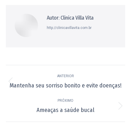
Facebook
X
Pinterest
WhatsApp
LinkedIn
Autor:
Clinica Villa Vita
http://clinicavillavita.com.br
Navegação
ANTERIOR
de
Mantenha seu sorriso bonito e evite doenças!
Post
post:
anterior:
PRÓXIMO
Ameaças a saúde bucal
Próximo
post: