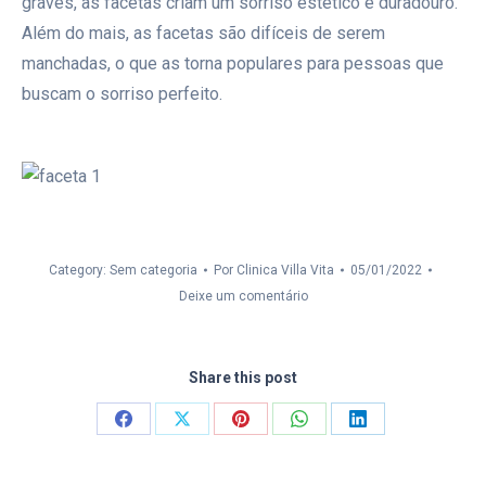
graves, as facetas criam um sorriso estético e duradouro.
Além do mais, as facetas são difíceis de serem
manchadas, o que as torna populares para pessoas que
buscam o sorriso perfeito.
Category: Sem categoria
Por
Clinica Villa Vita
05/01/2022
Deixe um comentário
Share this post
Compartilhar
Compartilhar
Compartilhar
Compartilhar
Compartilhar
isto
isto
isto
isto
isto