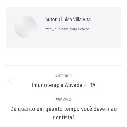
Facebook
X
Pinterest
WhatsApp
LinkedIn
Autor:
Clinica Villa Vita
http://clinicavillavita.com.br
Navegação
ANTERIOR
de
Imunoterapia Ativada – ITA
Post
post:
anterior:
PRÓXIMO
De quanto em quanto tempo você deve ir ao
Próximo
dentista?
post: