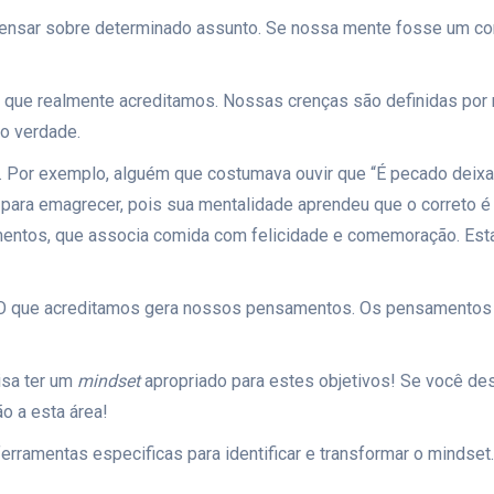
ensar sobre determinado assunto. Se nossa mente fosse um c
 que realmente acreditamos. Nossas crenças são definidas por
o verdade.
or exemplo, alguém que costumava ouvir que “É pecado deixar c
s para emagrecer, pois sua mentalidade aprendeu que o correto 
mentos, que associa comida com felicidade e comemoração. Est
 O que acreditamos gera nossos pensamentos. Os pensamentos 
isa ter um
mindset
apropriado para estes objetivos! Se você des
o a esta área!
rramentas especificas para identificar e transformar o mindse