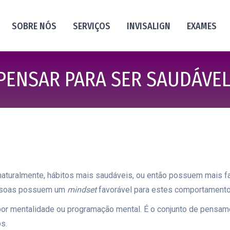
SOBRE NÓS
SERVIÇOS
INVISALIGN
EXAMES
PENSAR PARA SER SAUDÁVE
aturalmente, hábitos mais saudáveis, ou então possuem mais fa
pessoas possuem um
mindset
favorável para estes comportamento
 por mentalidade ou programação mental. É o conjunto de pensa
s.