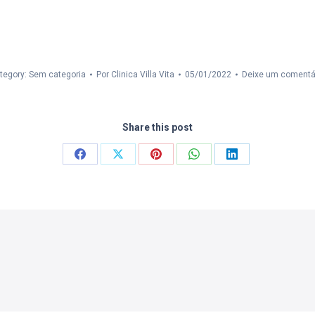
tegory: Sem categoria
Por
Clinica Villa Vita
05/01/2022
Deixe um comentá
Share this post
Compartilhar
Compartilhar
Compartilhar
Compartilhar
Compartilhar
isto
isto
isto
isto
isto
Facebook
X
Pinterest
WhatsApp
LinkedIn