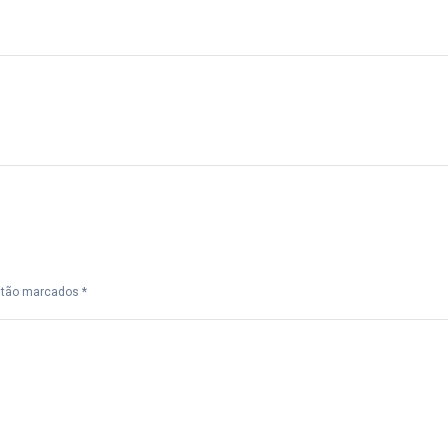
Próximo
post:
estão marcados
*