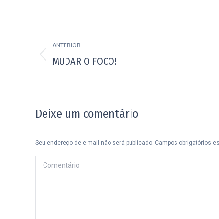
Navegação
ANTERIOR
de
Post
MUDAR O FOCO!
post:
anterior:
Deixe um comentário
Seu endereço de e-mail não será publicado. Campos obrigatórios 
Comentário