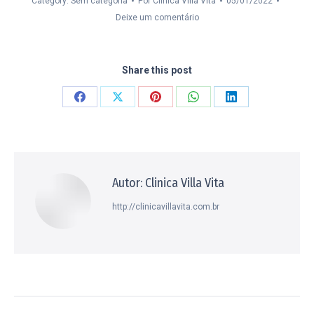
Category: Sem categoria
Por
Clinica Villa Vita
05/01/2022
Deixe um comentário
Share this post
Compartilhar
Compartilhar
Compartilhar
Compartilhar
Compartilhar
isto
isto
isto
isto
isto
Facebook
X
Pinterest
WhatsApp
LinkedIn
Autor:
Clinica Villa Vita
http://clinicavillavita.com.br
Navegação