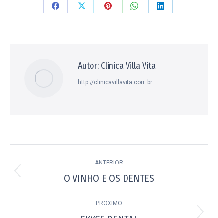
Compartilhar
Compartilhar
Compartilhar
Compartilhar
Compartilhar
isto
isto
isto
isto
isto
Facebook
X
Pinterest
WhatsApp
LinkedIn
Autor:
Clinica Villa Vita
http://clinicavillavita.com.br
Navegação
ANTERIOR
de
O VINHO E OS DENTES
Post
post:
anterior:
PRÓXIMO
Próximo