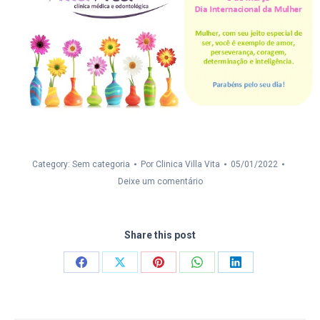
Category: Sem categoria
Por
Clinica Villa Vita
05/01/2022
Deixe um comentário
Share this post
Compartilhar
Compartilhar
Compartilhar
Compartilhar
Compartilhar
isto
isto
isto
isto
isto
Facebook
X
Pinterest
WhatsApp
LinkedIn