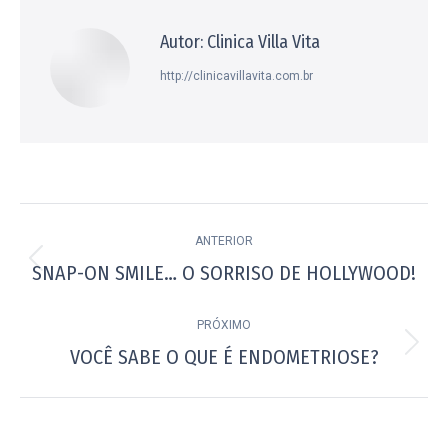
Autor:
Clinica Villa Vita
http://clinicavillavita.com.br
Navegação
ANTERIOR
de
SNAP-ON SMILE… O SORRISO DE HOLLYWOOD!
Post
post:
anterior:
PRÓXIMO
VOCÊ SABE O QUE É ENDOMETRIOSE?
Próximo
post: