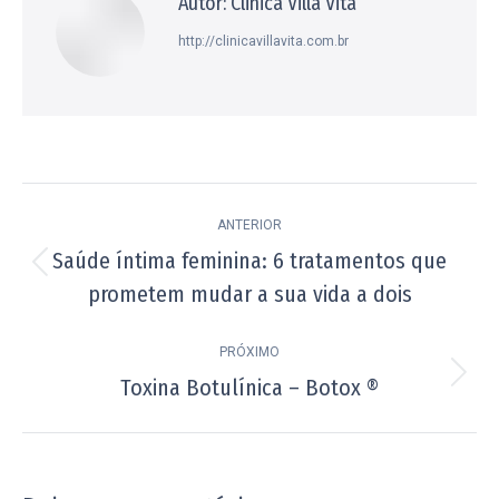
Autor:
Clinica Villa Vita
http://clinicavillavita.com.br
Navegação
ANTERIOR
de
Saúde íntima feminina: 6 tratamentos que
Post
post:
prometem mudar a sua vida a dois
anterior:
PRÓXIMO
Toxina Botulínica – Botox ®
Próximo
post: