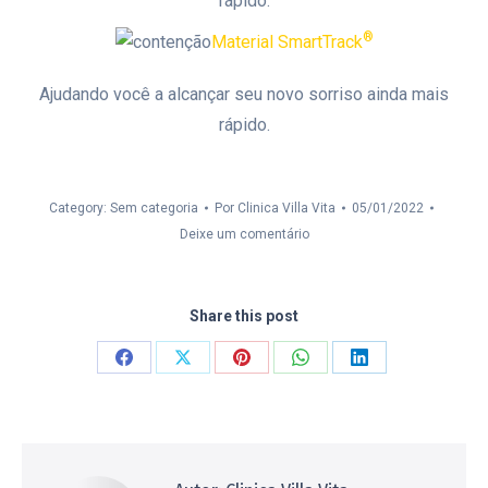
rápido.
®
Material SmartTrack
Ajudando você a alcançar seu novo sorriso ainda mais
rápido.
Category: Sem categoria
Por
Clinica Villa Vita
05/01/2022
Deixe um comentário
Share this post
Compartilhar
Compartilhar
Compartilhar
Compartilhar
Compartilhar
isto
isto
isto
isto
isto
Facebook
X
Pinterest
WhatsApp
LinkedIn