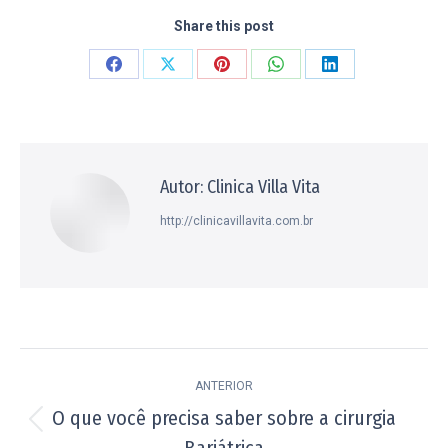
Share this post
Compartilhar
Compartilhar
Compartilhar
Compartilhar
Compartilhar
isto
isto
isto
isto
isto
Facebook
X
Pinterest
WhatsApp
LinkedIn
Autor:
Clinica Villa Vita
http://clinicavillavita.com.br
Navegação
ANTERIOR
de
O que você precisa saber sobre a cirurgia
Post