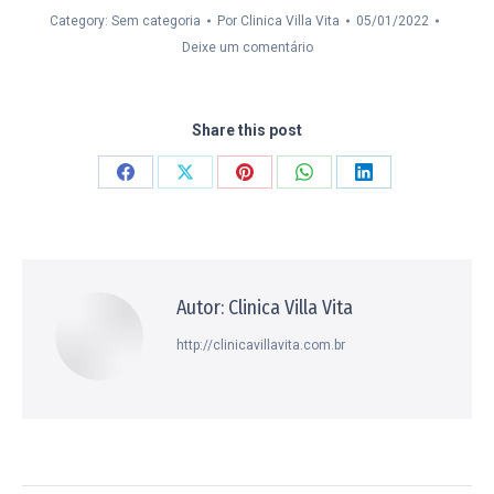
Category: Sem categoria
Por
Clinica Villa Vita
05/01/2022
Deixe um comentário
Share this post
Compartilhar
Compartilhar
Compartilhar
Compartilhar
Compartilhar
isto
isto
isto
isto
isto
Facebook
X
Pinterest
WhatsApp
LinkedIn
Autor:
Clinica Villa Vita
http://clinicavillavita.com.br