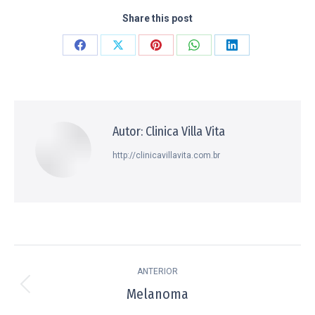
Share this post
Compartilhar
Compartilhar
Compartilhar
Compartilhar
Compartilhar
isto
isto
isto
isto
isto
Facebook
X
Pinterest
WhatsApp
LinkedIn
Autor:
Clinica Villa Vita
http://clinicavillavita.com.br
Navegação
ANTERIOR
de
Melanoma
Post
anterior: