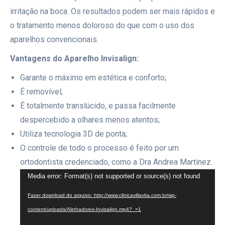
irritação na boca. Os resultados podem ser mais rápidos e
o tratamento menos doloroso do que com o uso dos
aparelhos convencionais.
Vantagens do Aparelho Invisalign:
Garante o máximo em estética e conforto;
É removível;
É totalmente translúcido, e passa facilmente
despercebido a olhares menos atentos;
Utiliza tecnologia 3D de ponta;
O controle de todo o processo é feito por um
ortodontista credenciado, como a Dra Andrea Martinez.
Tocador
Media error: Format(s) not supported or source(s) not found
de
Fazer download do arquivo: http://www.clinicavillavita.com.br/wp-
vídeo
content/uploads/Alinhadores-Invisalign.mp4?_=1