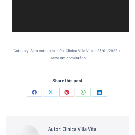
Category: Sem categoria
Por
Clinica Villa Vita
05/01/2022
Deixe um comentário
Share this post
Compartilhar
Compartilhar
Compartilhar
Compartilhar
Compartilhar
isto
isto
isto
isto
isto
Facebook
X
Pinterest
WhatsApp
LinkedIn
Autor:
Clinica Villa Vita