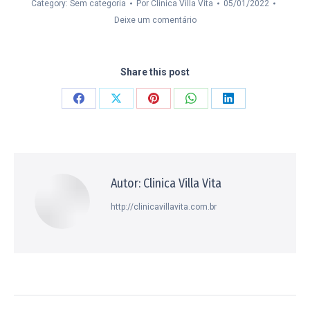
Category: Sem categoria
Por
Clinica Villa Vita
05/01/2022
Deixe um comentário
Share this post
Compartilhar
Compartilhar
Compartilhar
Compartilhar
Compartilhar
isto
isto
isto
isto
isto
Facebook
X
Pinterest
WhatsApp
LinkedIn
Autor:
Clinica Villa Vita
http://clinicavillavita.com.br
Navegação