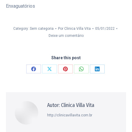
Enxaguatórios
Category: Sem categoria
Por
Clinica Villa Vita
05/01/2022
Deixe um comentário
Share this post
Compartilhar
Compartilhar
Compartilhar
Compartilhar
Compartilhar
isto
isto
isto
isto
isto
Facebook
X
Pinterest
WhatsApp
LinkedIn
Autor:
Clinica Villa Vita
http://clinicavillavita.com.br