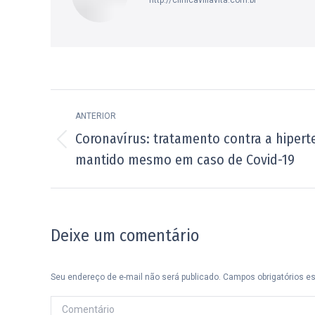
http://clinicavillavita.com.br
Navegação
ANTERIOR
de
Coronavírus: tratamento contra a hipert
Post
post:
mantido mesmo em caso de Covid-19
anterior:
Deixe um comentário
Seu endereço de e-mail não será publicado. Campos obrigatórios 
Comentário