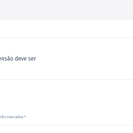
ensão deve ser
Próximo
post:
estão marcados
*