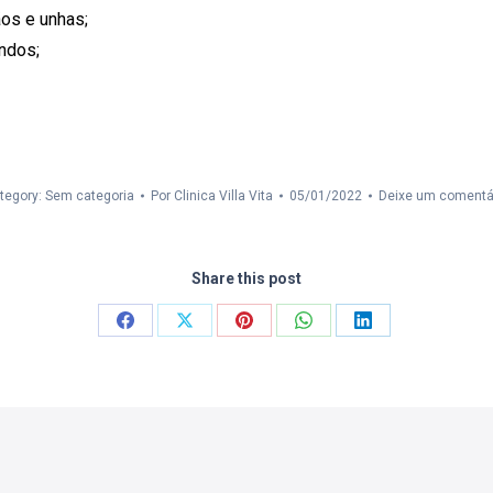
os e unhas;
ndos;
tegory: Sem categoria
Por
Clinica Villa Vita
05/01/2022
Deixe um comentá
Share this post
Compartilhar
Compartilhar
Compartilhar
Compartilhar
Compartilhar
isto
isto
isto
isto
isto
Facebook
X
Pinterest
WhatsApp
LinkedIn