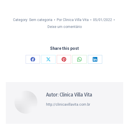
Category: Sem categoria
Por
Clinica Villa Vita
05/01/2022
Deixe um comentário
Share this post
Compartilhar
Compartilhar
Compartilhar
Compartilhar
Compartilhar
isto
isto
isto
isto
isto
Facebook
X
Pinterest
WhatsApp
LinkedIn
Autor:
Clinica Villa Vita
http://clinicavillavita.com.br