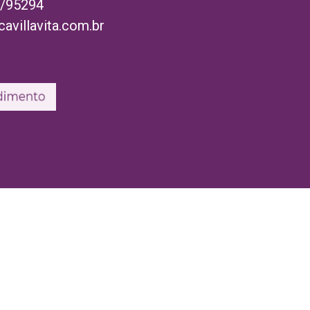
/95294
avillavita.com.br