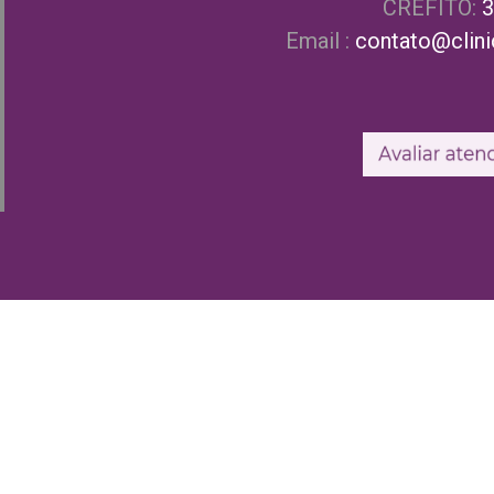
CREFITO:
3
Email :
contato@clinic